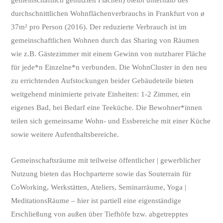
gemeinschaftlich genutzten Flächen) bleibt unterhalb des
durchschnittlichen Wohnflächenverbrauchs in Frankfurt von ø
37m² pro Person (2016). Der reduzierte Verbrauch ist im
gemeinschaftlichen Wohnen durch das Sharing von Räumen
wie z.B. Gästezimmer mit einem Gewinn von nutzbarer Fläche
für jede*n Einzelne*n verbunden. Die WohnCluster in den neu
zu errichtenden Aufstockungen beider Gebäudeteile bieten
weitgehend minimierte private Einheiten: 1-2 Zimmer, ein
eigenes Bad, bei Bedarf eine Teeküche. Die Bewohner*innen
teilen sich gemeinsame Wohn- und Essbereiche mit einer Küche
sowie weitere Aufenthaltsbereiche.
Gemeinschaftsräume mit teilweise öffentlicher | gewerblicher
Nutzung bieten das Hochparterre sowie das Souterrain für
CoWorking, Werkstätten, Ateliers, Seminarräume, Yoga |
MeditationsRäume – hier ist partiell eine eigenständige
Erschließung von außen über Tiefhöfe bzw. abgetrepptes