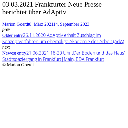
03.03.2021 Frankfurter Neue Presse
berichtet über AdAptiv
Author
Marion Goerdt
8. März 2021
14. September 2023
prev
26.11.2020 AdAptiv erhält Zuschlag im
Older entry
Konzeptverfahren um ehemalige Akademie der Arbeit (AdA)
next
21.06.2021 18-20 Uhr ‚Der Boden und das Haus‘
Newest entry
Stadtspaziergang in Frankfurt|Main, BDA Frankfurt
© Marion Goerdt