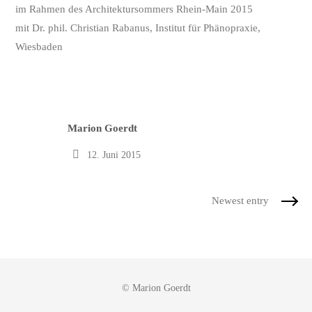
im Rahmen des Architektursommers Rhein-Main 2015
mit Dr. phil. Christian Rabanus, Institut für Phänopraxie,
Wiesbaden
Author
Marion Goerdt
12. Juni 2015
Newest entry
© Marion Goerdt